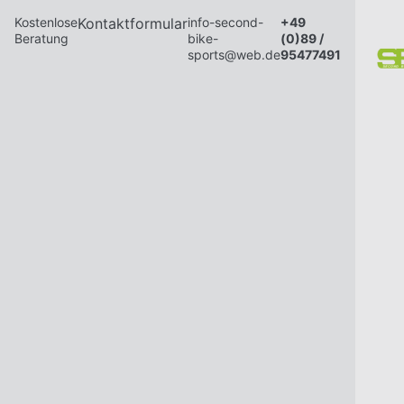
Kostenlose
Kontaktformular
info-second-
+49
Beratung
bike-
(0)89 /
sports@web.de
95477491