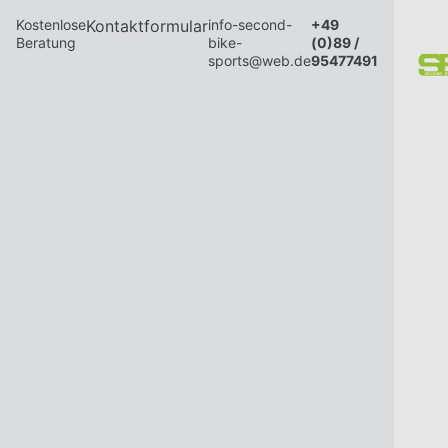
Kostenlose
Kontaktformular
info-second-
+49
Beratung
bike-
(0)89 /
sports@web.de
95477491